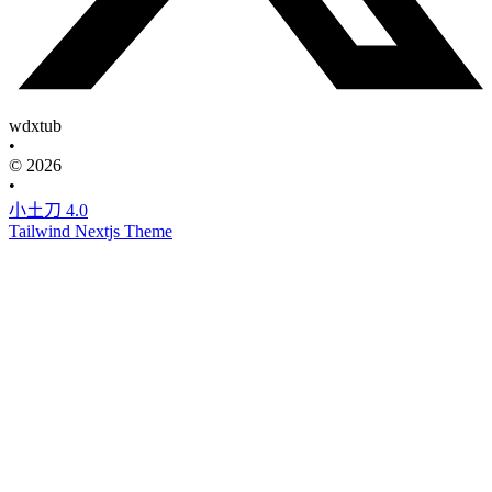
wdxtub
•
© 2026
•
小土刀 4.0
Tailwind Nextjs Theme