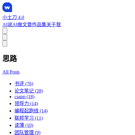
小土刀 4.0
AI说
AI做
文章
作品集
关于我
思路
All Posts
书评 (76)
论文笔记 (28)
csapp (18)
领导力 (14)
编程起跑线 (14)
联邦学习 (11)
读薄 (10)
团队管理 (9)