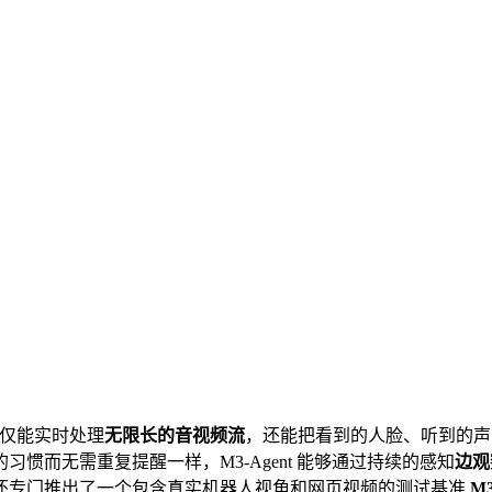
不仅能实时处理
无限长的音视频流
，还能把看到的人脸、听到的声
惯而无需重复提醒一样，M3-Agent 能够通过持续的感知
边观
还专门推出了一个包含真实机器人视角和网页视频的测试基准
M3