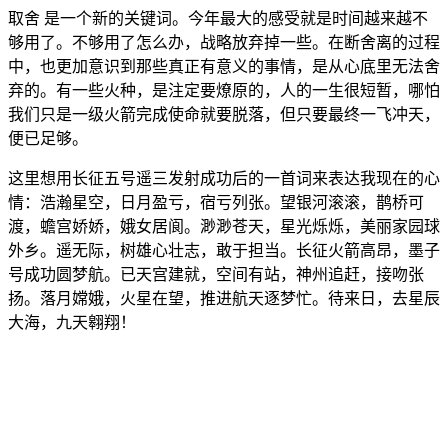
取舍 是一个新的关键词。今年最大的感受就是时间越来越不
够用了。不够用了怎么办，战略放弃掉一些。在断舍离的过程
中，也更加意识到那些真正有意义的事情，是从心底里无法舍
弃的。有一些火种，是注定要燎原的，人的一生很短暂，哪怕
我们只是一级火箭完成使命就要脱落，但只要最终一飞冲天，
便已足够。
这里想用长征五号遥三发射成功后的一首词来表达我现在的心
情：浩瀚星空，日月盈亏，宿亏列张。望银河滚滚，鹊桥可
渡，蟾宫娇娇，娥女居阆。渺渺苍天，星光烁烁，美丽家园球
外乡。遥无际，树雄心壮志，敢于担当。长征火箭高昂，墨子
号成功圆梦航。已天宫建就，空间有站，神州追赶，接吻张
扬。落月嫦娥，火星在望，推进航天逐梦忙。待来日，去星辰
大海，九天翱翔！