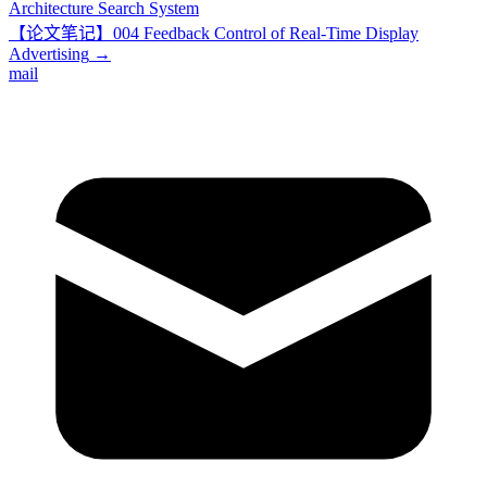
Architecture Search System
【论文笔记】004 Feedback Control of Real-Time Display
Advertising
→
mail