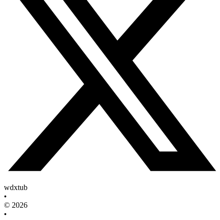
wdxtub
•
© 2026
•