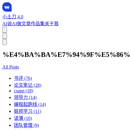
小土刀 4.0
AI说
AI做
文章
作品集
关于我
%E4%BA%BA%E7%94%9F%E5%86%
All Posts
书评 (76)
论文笔记 (28)
csapp (18)
领导力 (14)
编程起跑线 (14)
联邦学习 (11)
读薄 (10)
团队管理 (9)