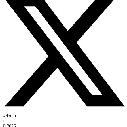
wdxtub
•
© 2026