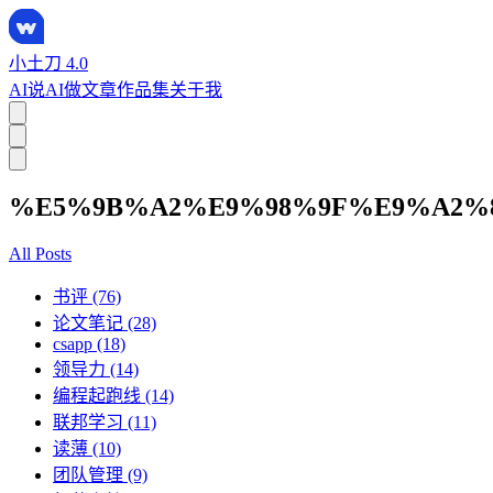
小土刀 4.0
AI说
AI做
文章
作品集
关于我
%E5%9B%A2%E9%98%9F%E9%A2%
All Posts
书评 (76)
论文笔记 (28)
csapp (18)
领导力 (14)
编程起跑线 (14)
联邦学习 (11)
读薄 (10)
团队管理 (9)