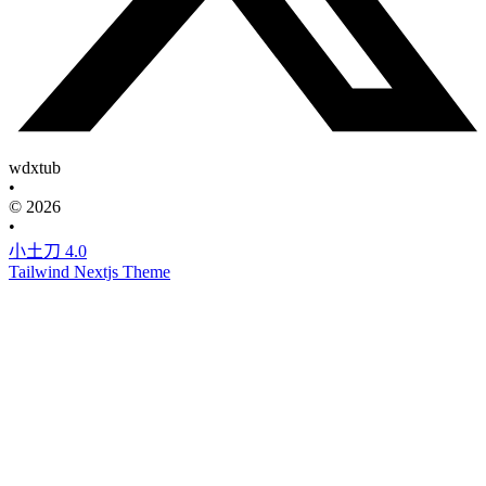
wdxtub
•
© 2026
•
小土刀 4.0
Tailwind Nextjs Theme