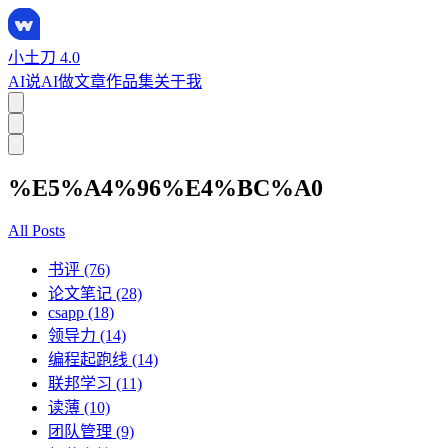
小土刀 4.0
AI说
AI做
文章
作品集
关于我
%E5%A4%96%E4%BC%A0
All Posts
书评 (76)
论文笔记 (28)
csapp (18)
领导力 (14)
编程起跑线 (14)
联邦学习 (11)
读薄 (10)
团队管理 (9)