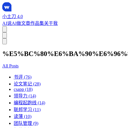
小土刀 4.0
AI说
AI做
文章
作品集
关于我
%E5%BC%80%E6%BA%90%E6%96%
All Posts
书评 (76)
论文笔记 (28)
csapp (18)
领导力 (14)
编程起跑线 (14)
联邦学习 (11)
读薄 (10)
团队管理 (9)