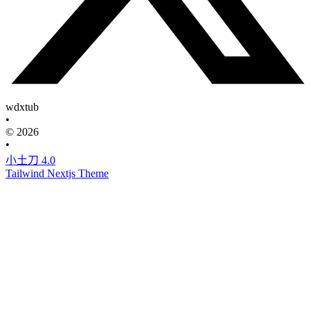
wdxtub
•
© 2026
•
小土刀 4.0
Tailwind Nextjs Theme