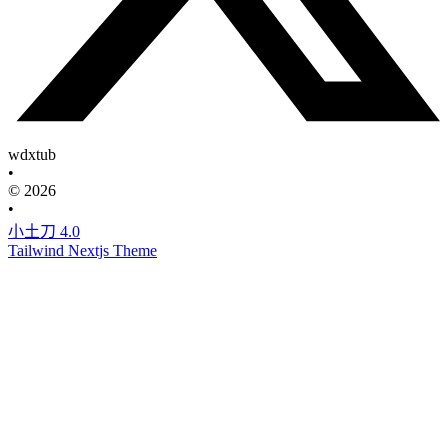
wdxtub
•
© 2026
•
小土刀 4.0
Tailwind Nextjs Theme