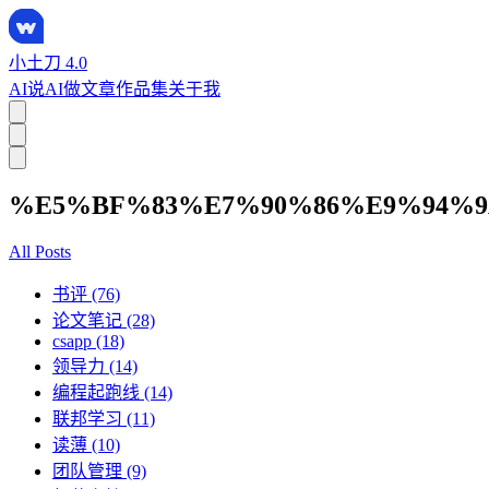
小土刀 4.0
AI说
AI做
文章
作品集
关于我
%E5%BF%83%E7%90%86%E9%94%
All Posts
书评 (76)
论文笔记 (28)
csapp (18)
领导力 (14)
编程起跑线 (14)
联邦学习 (11)
读薄 (10)
团队管理 (9)