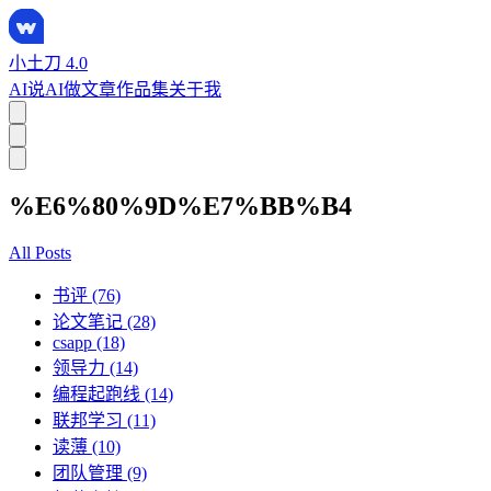
小土刀 4.0
AI说
AI做
文章
作品集
关于我
%E6%80%9D%E7%BB%B4
All Posts
书评 (76)
论文笔记 (28)
csapp (18)
领导力 (14)
编程起跑线 (14)
联邦学习 (11)
读薄 (10)
团队管理 (9)