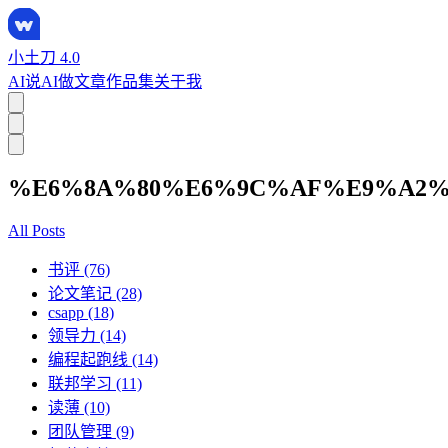
小土刀 4.0
AI说
AI做
文章
作品集
关于我
%E6%8A%80%E6%9C%AF%E9%A2%
All Posts
书评 (76)
论文笔记 (28)
csapp (18)
领导力 (14)
编程起跑线 (14)
联邦学习 (11)
读薄 (10)
团队管理 (9)