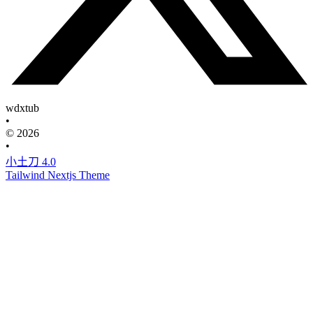
wdxtub
•
© 2026
•
小土刀 4.0
Tailwind Nextjs Theme