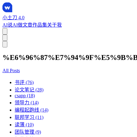
小土刀 4.0
AI说
AI做
文章
作品集
关于我
%E6%96%87%E7%94%9F%E5%9B%
All Posts
书评 (76)
论文笔记 (28)
csapp (18)
领导力 (14)
编程起跑线 (14)
联邦学习 (11)
读薄 (10)
团队管理 (9)