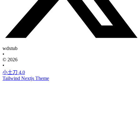
wdxtub
•
© 2026
•
小土刀 4.0
Tailwind Nextjs Theme