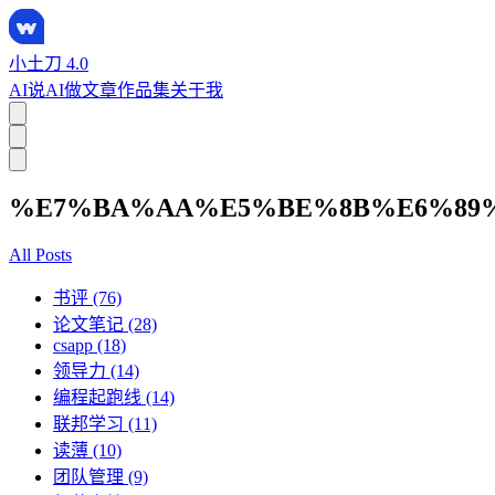
小土刀 4.0
AI说
AI做
文章
作品集
关于我
%E7%BA%AA%E5%BE%8B%E6%89
All Posts
书评 (76)
论文笔记 (28)
csapp (18)
领导力 (14)
编程起跑线 (14)
联邦学习 (11)
读薄 (10)
团队管理 (9)