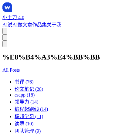
小土刀 4.0
AI说
AI做
文章
作品集
关于我
%E8%B4%A3%E4%BB%BB
All Posts
书评 (76)
论文笔记 (28)
csapp (18)
领导力 (14)
编程起跑线 (14)
联邦学习 (11)
读薄 (10)
团队管理 (9)