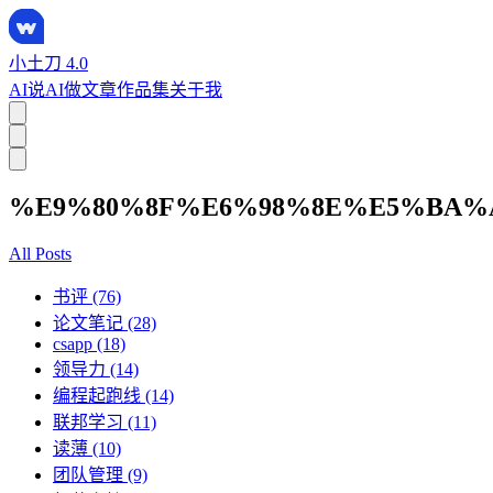
小土刀 4.0
AI说
AI做
文章
作品集
关于我
%E9%80%8F%E6%98%8E%E5%BA%
All Posts
书评 (76)
论文笔记 (28)
csapp (18)
领导力 (14)
编程起跑线 (14)
联邦学习 (11)
读薄 (10)
团队管理 (9)