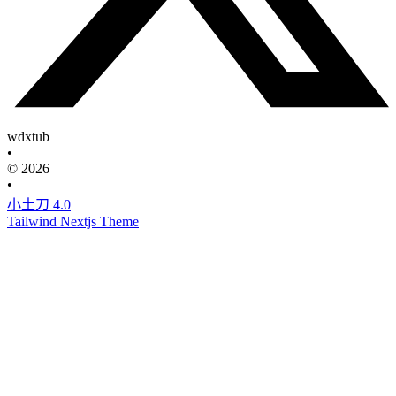
wdxtub
•
© 2026
•
小土刀 4.0
Tailwind Nextjs Theme