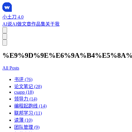
小土刀 4.0
AI说
AI做
文章
作品集
关于我
%E9%9D%9E%E6%9A%B4%E5%8A%
All Posts
书评 (76)
论文笔记 (28)
csapp (18)
领导力 (14)
编程起跑线 (14)
联邦学习 (11)
读薄 (10)
团队管理 (9)