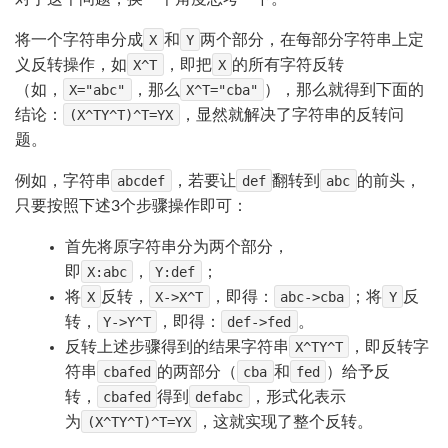
将一个字符串分成
X
和
Y
两个部分，在每部分字符串上定
义反转操作，如
X^T
，即把
X
的所有字符反转
（如，
X="abc"
，那么
X^T="cba"
），那么就得到下面的
结论：
(X^TY^T)^T=YX
，显然就解决了字符串的反转问
题。
例如，字符串
abcdef
，若要让
def
翻转到
abc
的前头，
只要按照下述3个步骤操作即可：
首先将原字符串分为两个部分，
即
X:abc
，
Y:def
；
将
X
反转，
X->X^T
，即得：
abc->cba
；将
Y
反
转，
Y->Y^T
，即得：
def->fed
。
反转上述步骤得到的结果字符串
X^TY^T
，即反转字
符串
cbafed
的两部分（
cba
和
fed
）给予反
转，
cbafed
得到
defabc
，形式化表示
为
(X^TY^T)^T=YX
，这就实现了整个反转。