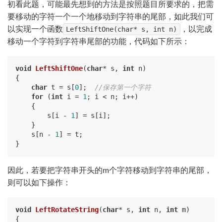
初看此题，可能最先想到的方法是按照题目所要求的，把需
要移动的字符一个一个地移动到字符串的尾部，如此我们可
以实现一个函数
LeftShiftOne(char* s, int n)
，以完成
移动一个字符到字符串尾部的功能，代码如下所示：
void
LeftShiftOne
(
char
* s, 
int
 n)
{

char
 t = s[
0
];  
//保存第一个字符
for
 (
int
 i = 
1
; i < n; i++)

    {

        s[i - 
1
] = s[i];

    }

    s[n - 
1
] = t;

因此，若要把字符串开头的m个字符移动到字符串的尾部，
则可以如下操作：
void
LeftRotateString
(
char
* s, 
int
 n, 
int
 m)
{
