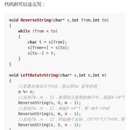
代码则可以这么写：
void
ReverseString
(
char
* s,
int
 from,
int
 to)
{

while
 (from < to)

    {

char
 t = s[from];

        s[from++] = s[to];

        s[to--] = t;

    }

}

void
LeftRotateString
(
char
* s,
int
 n,
int
 m)
{

//若要左移动大于n位，那么和%n 是等价的
    m %= n;     

//反转[0..m - 1]，套用到上面举的例子中，就是X->X^T，即 
    ReverseString(s, 
0
, m - 
1
); 

//反转[m..n - 1]，例如Y->Y^T，即 def->fed
    ReverseString(s, m, n - 
1
); 

//反转[0..n - 1]，即如整个反转，(X^TY^T)^T=YX，即 cb
    ReverseString(s, 
0
, n - 
1
); 
