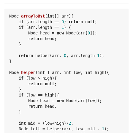
Node 
arrayToBst
(
int
[] arr)
{

if
 (arr.length == 
0
) 
return
null
;

if
 (arr.length == 
1
) {

        Node head = 
new
 Node(arr[
0
]);

return
 head;

    }

return
 helper(arr, 
0
, arr.length-
1
);

}

Node 
helper
(
int
[] arr, 
int
 low, 
int
 high)
{

if
 (low > high){

return
null
;

    }

if
 (low == high){

        Node head = 
new
 Node(arr[low]);

return
 head;

    }

int
 mid = (low+high)/
2
;

    Node left = helper(arr, low, mid - 
1
);
