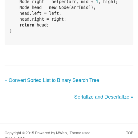
    Node right = helper(arr, mid + 
1
, high);

    Node head = 
new
 Node(arr[mid]);

    head.left = left;

    head.right = right;

return
 head;

}

« Convert Sorted List to Binary Search Tree
Serialize and Deserialize »
Copyright © 2015 Powered by
MWeb
, Theme used
TOP