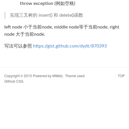
throw exception (例如空格)
实现三叉树的 insert() 和 delete()函数
left node 小于当前node, middle node等于当前node, right
node 大于当前node.
写法可以参照
https://gist.github.com/dydt/870393
Copyright © 2015 Powered by
MWeb
, Theme used
TOP
GitHub CSS
.